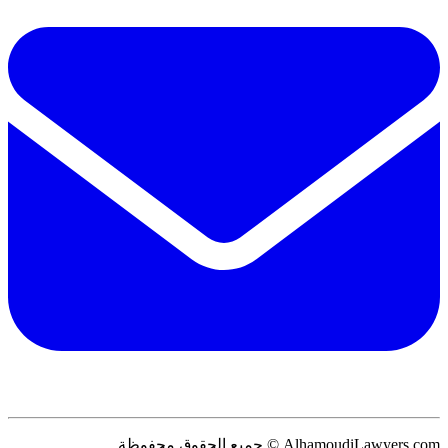
AlhamoudiLawyers.com © جميع الحقوق محفوظة.