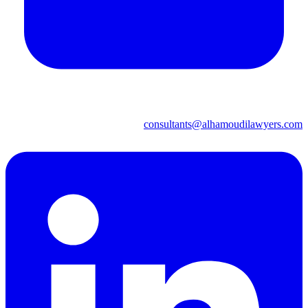
consultants@alhamoudilawyers.com