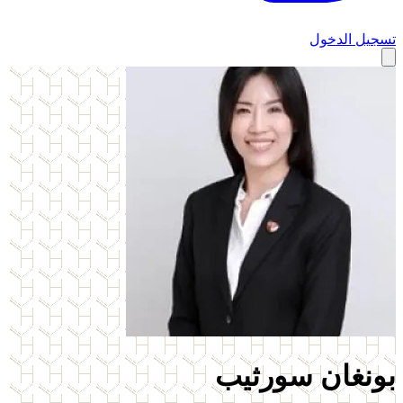
تسجيل الدخول
بونغان سورثيب