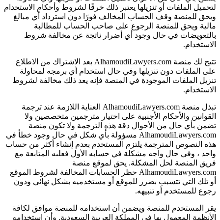
لتحميل الملفات أو تنزيلها يعتبر ذلك خرقًا لشروط وأحكام الاستخدام
ويحق للمنصة وقف الحساب المخالف فورًا دون استرداد أي مبالغ
مالية ويحق للمنصة الرجوع على صاحب الحساب للمطالبة
بالتعويضات في حال وجود أي أضرار ناتجة عن مخالفة شروط
الاستخدام.
تتيح لك منصة AlhamoudiLawyers.com بعد الاشتراك من الاطلاع
على الملفات دون تنزيلها وفي حال استخدام أي برمجه لمحاولة
تنزيل الملفات الموجودة في المنصة فإنه يعد ذلك مخالفة لشروط
الاستخدام.
تبذل منصة AlhamoudiLawyers.com العناية اللازمة عند ترجمة
القوانين والأحكام الأجنبية على اختيار مترجمين متخصصين ولا
تضمن بأي حال من الأحوال دقة هذه الترجمة ولا تكون منصة
AlhamoudiLawyers.com مسؤولة بأي شكل في حال وجود خطأ في
هذه النصوص المترجمة يلتزم المستخدم بعدم إنشاء أكثر من حساب
واحد ، وفي حال واجه مشكلة في حسابه الأول فعلىه المتابعة مع
فريق المنصة لحل المشكلة. يحق لموقع منصة
AlhamoudiLawyers.com حظر الحسابات المخالفة لشروط الموقع
أو تلك التي تتسبب بضرر للموقع أو مستخدميه بشكل نهائي ودون
رجوع للمستخدم أو تنبيهه.
يقر المستخدم للمنصة ويضمن أن استخدامه للمنصة موافق لكافة
الأنظمة المعمول بها في المملكة العربية السعودية. وأن استخدامه