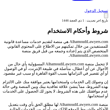
تسجيل الدخول
تاريخ اخر تحديث : 1 ذى الحجة 1446
شروط وأحكام الاستخدام
AlhamoudiLawyers.com هي منصة لتقديم خدمات مساعدة قانونية
للمستفيدين من خلال تمكينهم من الاطلاع على المحتوى القانوني
المتخصص الذي يتم إعداده وجمعه من قبل فريق منصة
AlhamoudiLawyers.com.
لا تتحمل منصة AlhamoudiLawyers.com المسؤولية بأي حال من
الأحوال عن أي أعطال، متأصلة في طبيعة الإنترنت، أو في الوصول
أو أي تقصير في التزاماتها بسبب القوة القاهرة أو سبب غير مقصود.
إن وصولك إلى الخدمات واستخدامها يعتبر موافقة منك على الالتزام
بهذه الشروط، مما ُينشئ علاقة تعاقدية بينك وبين المنصة وفي حالة
عدم موافقتك على هذه الشروط، لا يجوز لك الحصول على الخدمات
أو استخدامها.
منصة AlhamoudiLawyers.com لها مطلق الحق بأي وقت بتعديل
الأحكام والشروط للموقع الإلكتروني أو أي من الخدمات الحالية