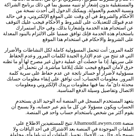
والمستقبلية بدون إشعار أو تنبيه مسبق بما في ذلك برنامج الشراكة
ونسبة الخصم والعمولة. ويمكنك الدخول إلى أحدث نسخة من
الأحكام والشروط في أي وقت على الموقع الإلكتروني، و في حالة
عدم قبولك للتعديلات على للشروط و الأحكام فيجب عليك التوقف
عن استخدام هذه الخدمة وإشعارنا بذلك، وفي حال استمرارك
باستخدام هذه الخدمة فإنك توافق ضمنيا على الالتزام بالبنود المعدلة
على الشروط والاحكام في استخدام هذا الموقع
كلمة المرور: أنت تتحمل المسؤولية كاملة لكل النشاطات والأضرار
التي قد تنتج من عدم الإدارة الجيدة لكلمات المرور وعدم الحفاظ
على سريتها. إذا ما حصلت أي عملية دخول غير مصرح لها أو ما تظنه
خرق لأمان الموقع فيجب علىك إبلاغنا مباشرة. لن نتحمل أي
مسؤولية لأضرار أو خسائر ناتجة عن عدم حفاظ على سرية كلمة
المرور. معلومات الحساب: أنت توافق على إبقاء معلومات حسابك
محدثة دائ ًما، بما فيها معلومات بريدك الإلكتروني ومعلومات
الاتصال وتفاصيل وسيلة الدفع المناسبة.
يتعهد المستخدم المسجل في المنصة أنه الوحيد الذي يستخدم
الحساب ويكون مسؤولا عن كل ما يتم عبر حسابه، ولا يسمح أن
يقوم أكثر من شخص باستخدام حساب واحد في المنصة.
منصة AlhamoudiLawyers.com تتيح للمستفيدين الاطلاع على
الملفات الموجودة في المنصة بعد الاشتراك في أحد الباقات ولا
يسمح بأي حال من الأحوال تحميل الملفات أو تنزيلها وأي محاولة